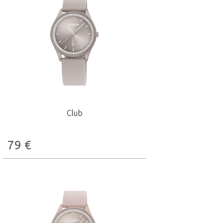
Club
79
€