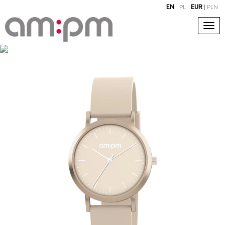
EN
PL
EUR
|
PLN