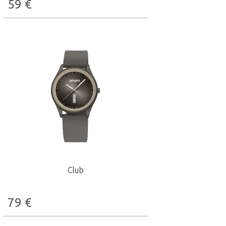
59
€
Club
79
€