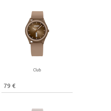
Club
79
€