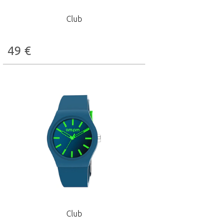
Club
49
€
Club