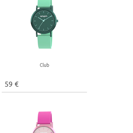
Club
59
€