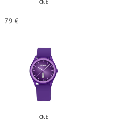
Club
79
€
Club