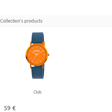
Collection's products
Club
59
€