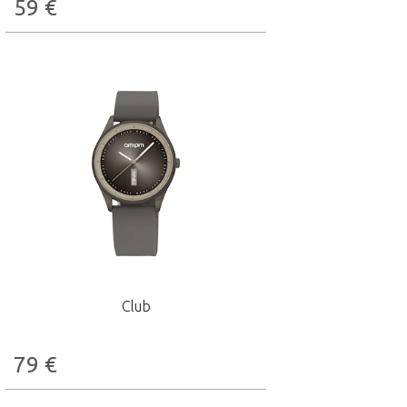
59
€
Club
79
€