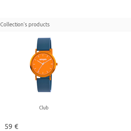
Collection's products
Club
59
€