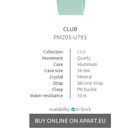
CLUB
PM205-U793
Collection
Club
Movement
Quartz
Case
Aluminium
Case size
36 mm
Crystal
Mineral
Strap
Silicone strap
Clasp
Pin buckle
Water resistance
30 m
Availability:
In Stock
BUY ONLINE ON APART.EU