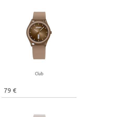
Club
79
€