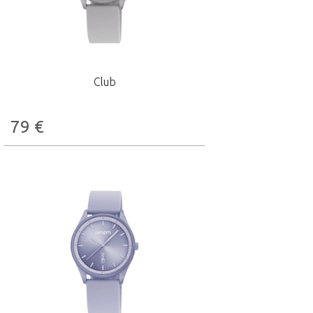
Club
79
€