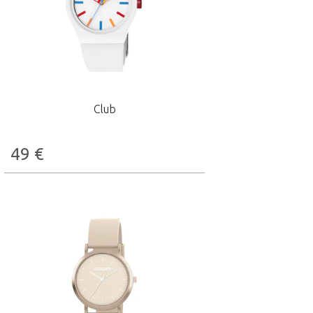
Club
49
€