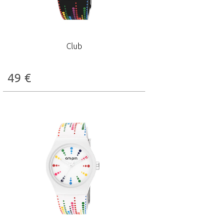
Club
49
€