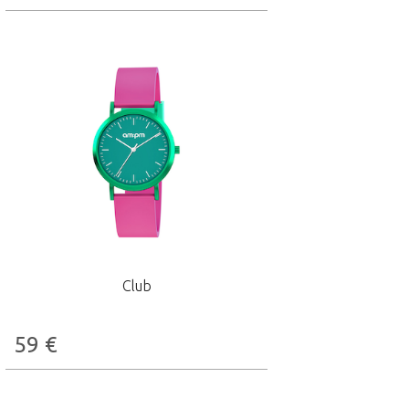
Club
59
€