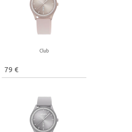
Club
79
€