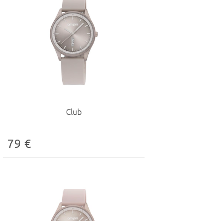
Club
79
€