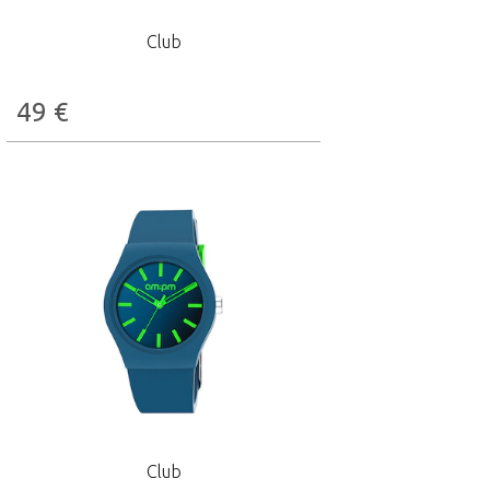
Club
49
€
Club