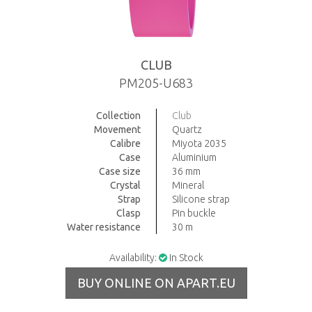
CLUB
PM205-U683
Collection
Club
Movement
Quartz
Calibre
Miyota 2035
Case
Aluminium
Case size
36 mm
Crystal
Mineral
Strap
Silicone strap
Clasp
Pin buckle
Water resistance
30 m
Availability:
In Stock
BUY ONLINE ON APART.EU