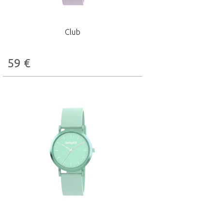
Club
59
€