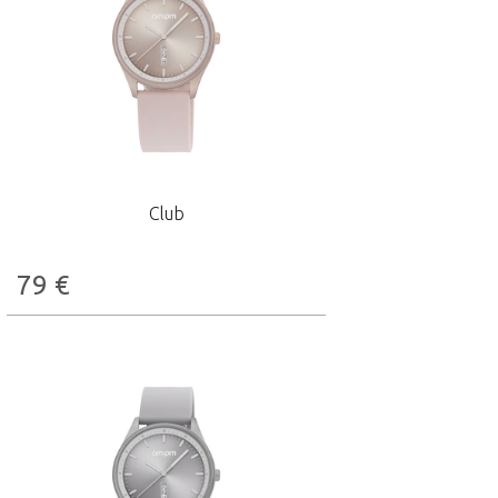
Club
79
€