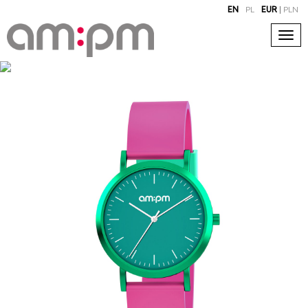
EN
PL
EUR
|
PLN