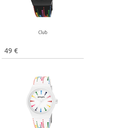
Club
49
€