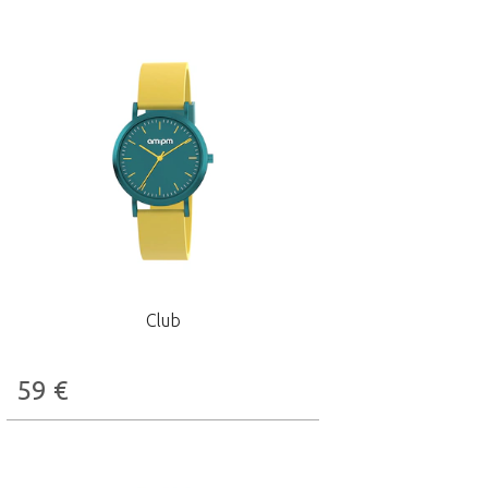
Club
59
€