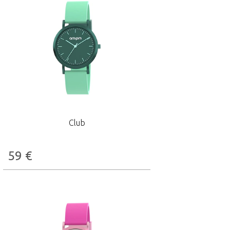
Club
59
€