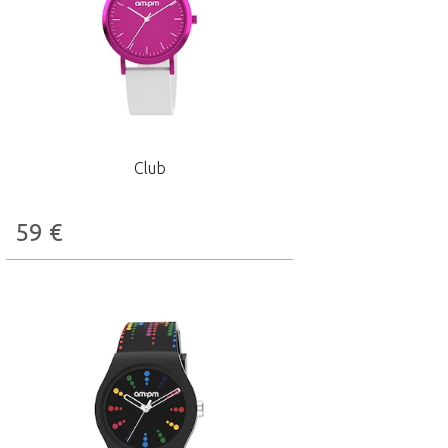
Club
59
€