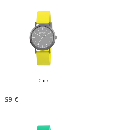
Club
59
€