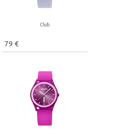
Club
79
€