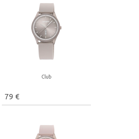
Club
79
€