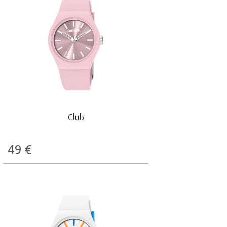
Club
49
€