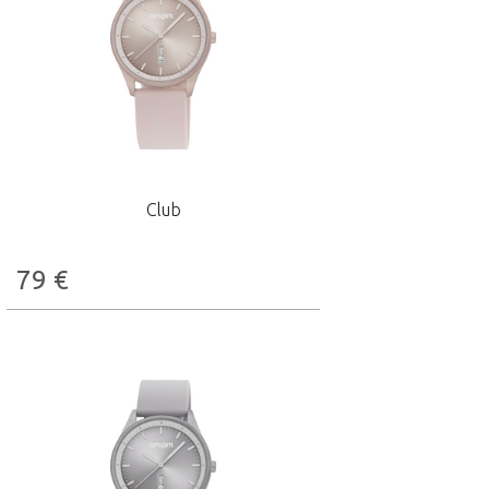
Club
79
€