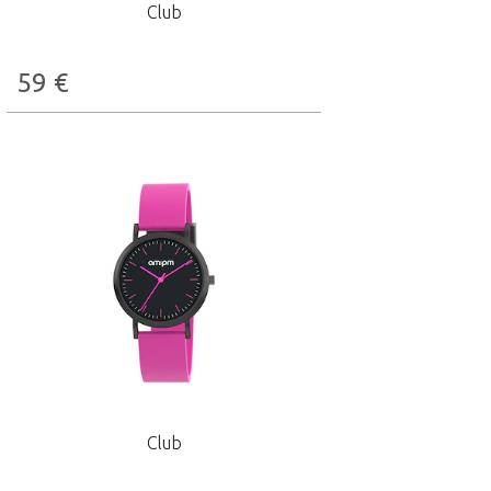
Club
59
€
Club