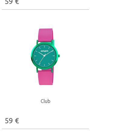
59
€
Club
59
€