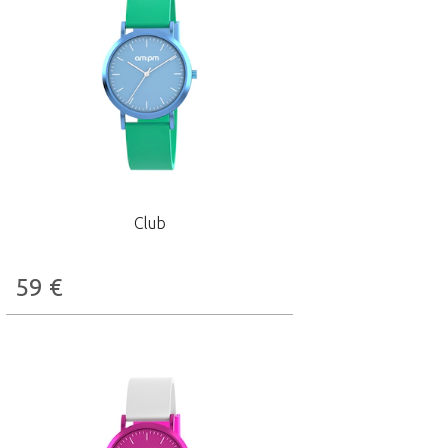
Club
59
€