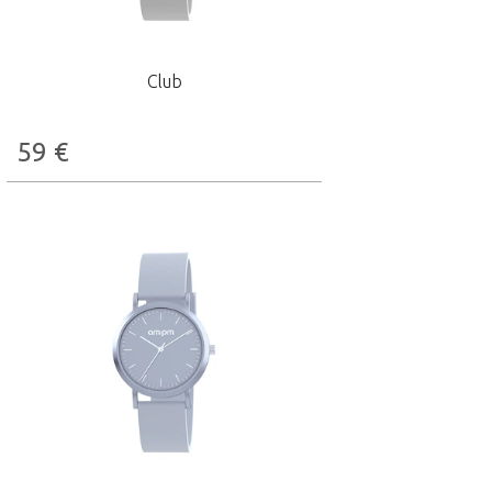
Club
59
€