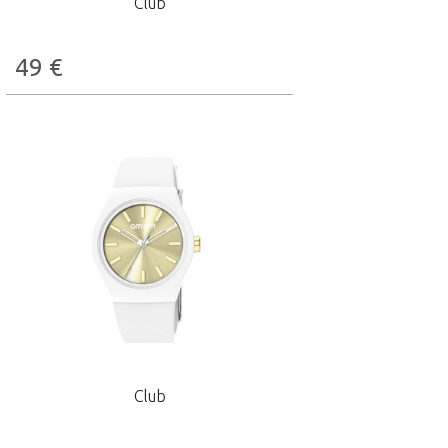
Club
49
€
Club