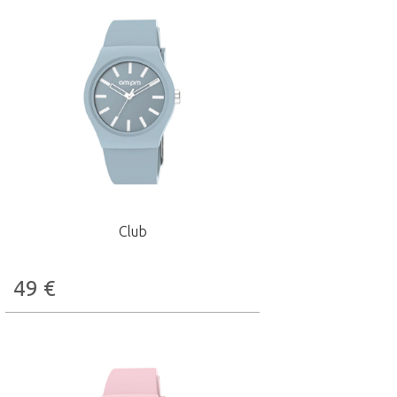
Club
49
€