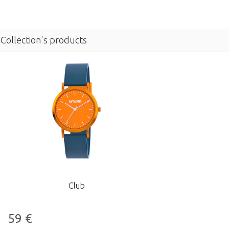
Collection's products
Club
59
€