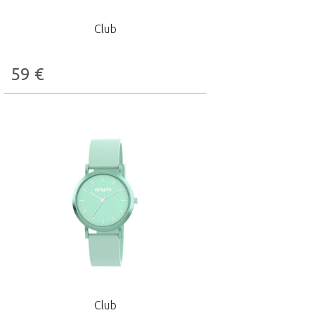
Club
59
€
Club