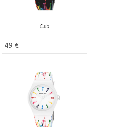
Club
49
€