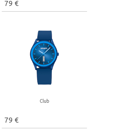
79
€
Club
79
€