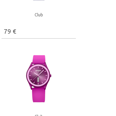
Club
79
€