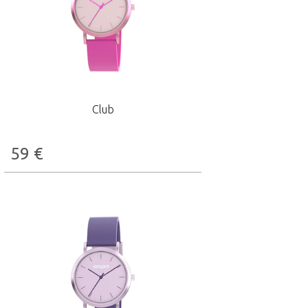
Club
59
€