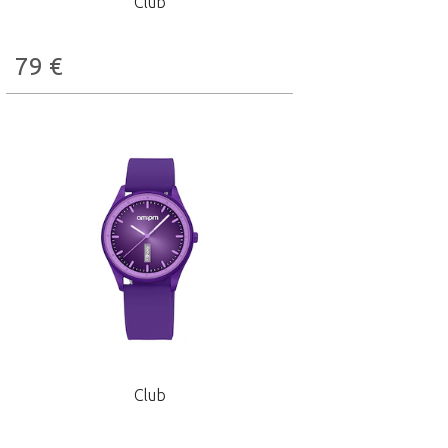
Club
79
€
Club