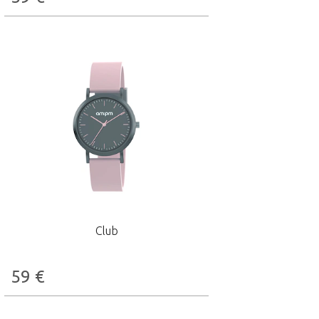
Club
59
€